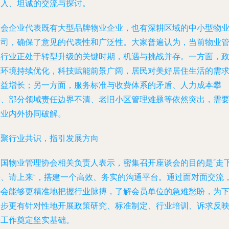
深入、坦诚的交流与探讨。
参会企业代表既有大型品牌物业企业，也有深耕区域的中小型物
公司，确保了意见的代表性和广泛性。大家普遍认为，当前物业
理行业正处于转型升级的关键时期，机遇与挑战并存。一方面，
策环境持续优化，科技赋能前景广阔，居民对美好居住生活的需
日益增长；另一方面，服务标准与收费体系的矛盾、人力成本攀
升、部分领域责任边界不清、老旧小区管理难题等依然突出，需
行业内外协同破解。
凝聚行业共识，指引发展方向
中国物业管理协会相关负责人表示，密集召开座谈会的目的是“走
去、请上来”，搭建一个高效、务实的沟通平台。通过面对面交流
协会能够更精准地把握行业脉搏，了解会员单位的急难愁盼，为
一步更有针对性地开展政策研究、标准制定、行业培训、诉求反
等工作奠定坚实基础。