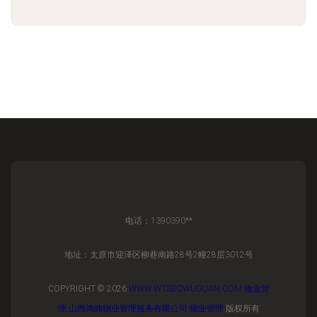
电话：1390390**
地址：太原市迎泽区柳巷南路28号2幢28层3012号
COPYRIGHT © 2026
WWW.WTSBOWUGUAN.COM
物业管
理
山西鸿炜物业管理服务有限公司
物业管理
版权所有