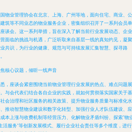
中国物业管理协会在北京、上海、广州等地，面向住宅、商业、
共建筑等不同业态的物业服务企业，密集组织召开了一系列会员
位座谈会。这一系列举措，旨在深入了解当前行业发展动态、企
经营面临的挑战与机遇，广泛听取来自基层一线的真知灼见，凝
行业共识，为行业的健康、规范与可持续发展汇集智慧、探寻路
径。
聚焦核心议题，倾听一线声音
据悉，座谈会紧密围绕当前物业管理行业发展的热点、难点问题
开。与会代表们结合各自企业的实践，就如何贯彻落实国家关于
层社会治理和社区服务的相关政策、提升物业服务质量与标准化
平、推动智慧物业建设和数字化转型、加强行业人才队伍建设、
对成本上涨与收费机制等经营压力、化解物业矛盾纠纷、探索“物
+生活服务”等创新发展模式、履行企业社会责任等多个维度，进行